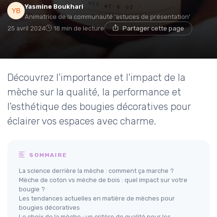
Yasmine Boukhari
Animatrice de la communauté 'astuces de présentation'
25 avril 2024
18 min de lecture
Partager cette page
Découvrez l'importance et l'impact de la
mèche sur la qualité, la performance et
l'esthétique des bougies décoratives pour
éclairer vos espaces avec charme.
SOMMAIRE
La science derrière la mèche : comment ça marche ?
Mèche de coton vs mèche de bois : quel impact sur votre
bougie ?
Les tendances actuelles en matière de mèches pour
bougies décoratives
Le choix de la mèche : un critère de qualité pour les