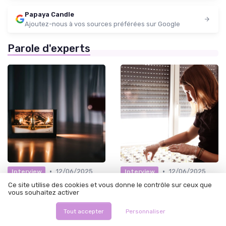
Papaya Candle
Ajoutez-nous à vos sources préférées sur Google
Parole d'experts
•
•
12/06/2025
12/06/2025
Interview
Interview
Interview de Isabelle Botty :
INTERVIEW - Léa CREPIN-
Ce site utilise des cookies et vous donne le contrôle sur ceux que
Embarquez pour un voyage
Pour des moments frais et
vous souhaitez activer
olfactif - nos bougies vous
sensoriels, on craque pour les
invitent à découvrir le
toutes dernières créations
Tout accepter
Personnaliser
monde.
des bougies de léa