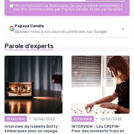
*
En remplissant ce formulaire, j’accepte d’être contacté(e) à
des fins commerciales par Papaya Candle et ses partenaires.
Papaya Candle
Ajoutez-nous à vos sources préférées sur Google
Parole d'experts
•
•
12/06/2025
12/06/2025
Interview
Interview
Interview de Isabelle Botty :
INTERVIEW - Léa CREPIN-
Embarquez pour un voyage
Pour des moments frais et