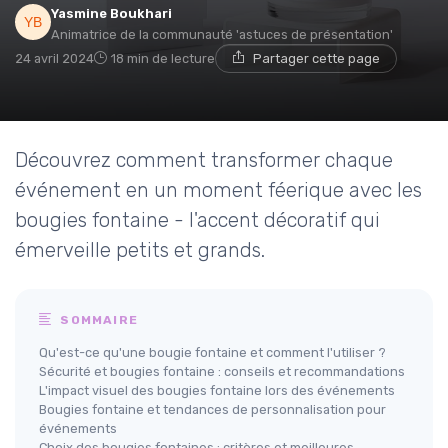
Yasmine Boukhari
Animatrice de la communauté 'astuces de présentation'
24 avril 2024
18 min de lecture
Partager cette page
Découvrez comment transformer chaque
événement en un moment féerique avec les
bougies fontaine - l'accent décoratif qui
émerveille petits et grands.
SOMMAIRE
Qu'est-ce qu'une bougie fontaine et comment l'utiliser ?
Sécurité et bougies fontaine : conseils et recommandations
L'impact visuel des bougies fontaine lors des événements
Bougies fontaine et tendances de personnalisation pour
événements
Choix des bougies fontaines : critères et meilleures