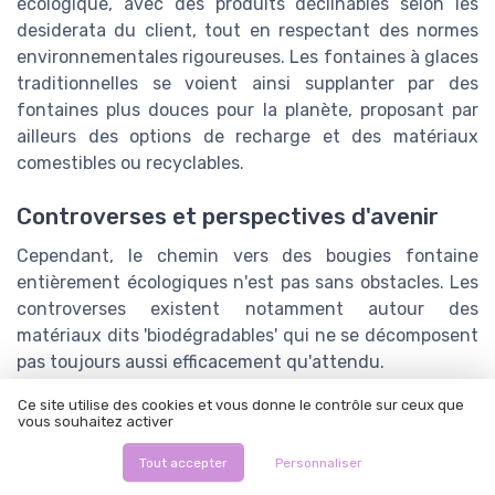
écologique, avec des produits déclinables selon les
desiderata du client, tout en respectant des normes
environnementales rigoureuses. Les fontaines à glaces
traditionnelles se voient ainsi supplanter par des
fontaines plus douces pour la planète, proposant par
ailleurs des options de recharge et des matériaux
comestibles ou recyclables.
Controverses et perspectives d'avenir
Cependant, le chemin vers des bougies fontaine
entièrement écologiques n'est pas sans obstacles. Les
controverses existent notamment autour des
matériaux dits 'biodégradables' qui ne se décomposent
pas toujours aussi efficacement qu'attendu.
Des initiatives telles que la diminution de l'emballage
Ce site utilise des cookies et vous donne le contrôle sur ceux que
vous souhaitez activer
ou l'utilisation de colorants naturels répondent à
certaines de ces critiques. La mise en place de
Tout accepter
Personnaliser
certifications et labels, tels que le label 'Swan Nordic',