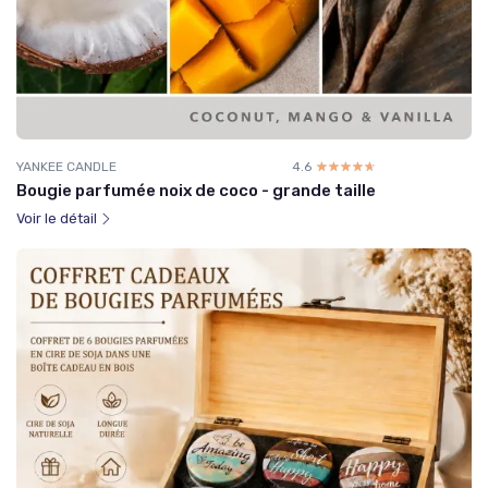
YANKEE CANDLE
4.6
☆☆☆☆☆
★★★★★
Bougie parfumée noix de coco - grande taille
Voir le détail