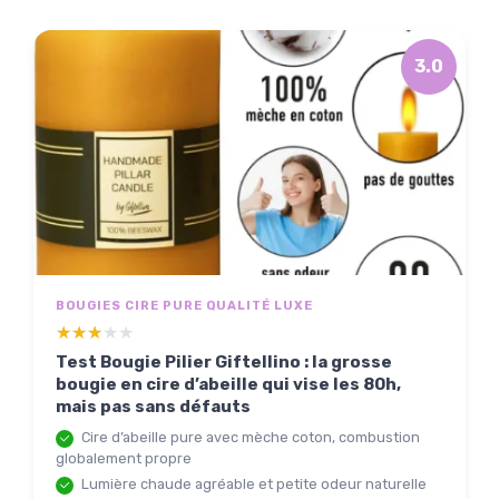
3.0
BOUGIES CIRE PURE QUALITÉ LUXE
★★★★★
★★★★★
Test Bougie Pilier Giftellino : la grosse
bougie en cire d’abeille qui vise les 80h,
mais pas sans défauts
Cire d’abeille pure avec mèche coton, combustion
globalement propre
Lumière chaude agréable et petite odeur naturelle