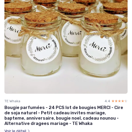
TE Whaka
4.4
☆☆☆☆☆
★★★★★
Bougie parfumées - 24 PCS lot de bougies MERCI - Cire
de soja naturel - Petit cadeau invites mariage,
bapteme, anniversaire, bougie noel, cadeau nounou -
Alternative dragees mariage - TE Whaka
Voir le détail