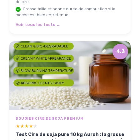
de cire
Grosse taille et bonne durée de combustion si la
mèche est bien entretenue
Voir tous les tests →
4.3
BOUGIES CIRE DE SOJA PREMIUM
★★★★★
★★★★★
Test Cire de soja pure 10 kg Auroh : la grosse