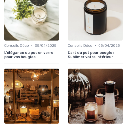
•
•
Conseils Déco
05/04/2025
Conseils Déco
05/04/2025
L'élégance du pot en verre
L'art du pot pour bougie :
pour vos bougies
Sublimer votre intérieur