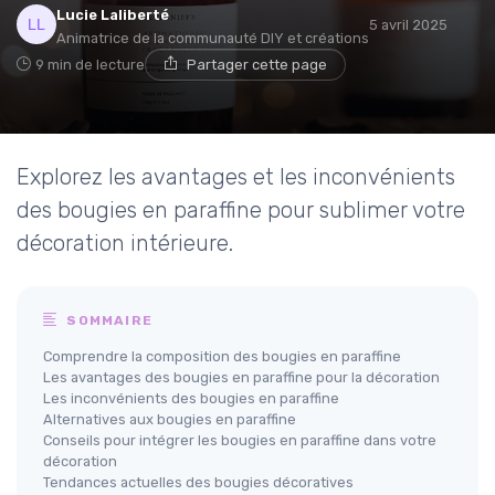
Lucie Laliberté
5 avril 2025
Animatrice de la communauté DIY et créations
9 min de lecture
Partager cette page
Explorez les avantages et les inconvénients
des bougies en paraffine pour sublimer votre
décoration intérieure.
SOMMAIRE
Comprendre la composition des bougies en paraffine
Les avantages des bougies en paraffine pour la décoration
Les inconvénients des bougies en paraffine
Alternatives aux bougies en paraffine
Conseils pour intégrer les bougies en paraffine dans votre
décoration
Tendances actuelles des bougies décoratives