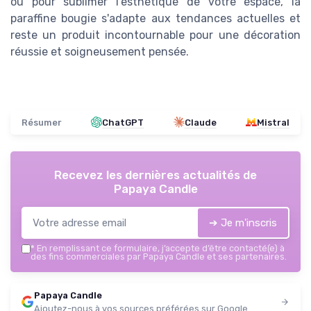
ou pour sublimer l'esthétique de votre espace, la
paraffine bougie s'adapte aux tendances actuelles et
reste un produit incontournable pour une décoration
réussie et soigneusement pensée.
Résumer
ChatGPT
Claude
Mistral
Recevez les dernières actualités de
Papaya Candle
➔ Je m'inscris
*
En remplissant ce formulaire, j’accepte d’être contacté(e) à
des fins commerciales par Papaya Candle et ses partenaires.
Papaya Candle
Ajoutez-nous à vos sources préférées sur Google