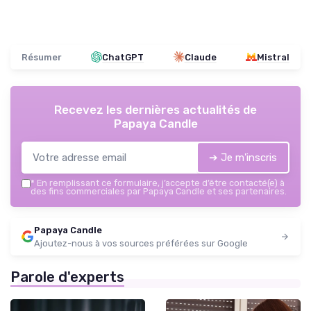
Résumer
ChatGPT
Claude
Mistral
Recevez les dernières actualités de
Papaya Candle
➔ Je m'inscris
*
En remplissant ce formulaire, j’accepte d’être contacté(e) à
des fins commerciales par Papaya Candle et ses partenaires.
Papaya Candle
Ajoutez-nous à vos sources préférées sur Google
Parole d'experts