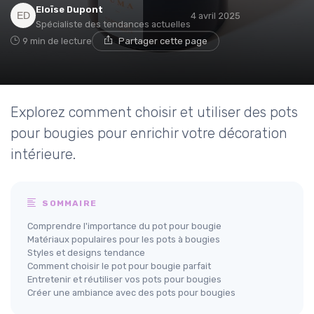
Eloïse Dupont
4 avril 2025
Spécialiste des tendances actuelles
9 min de lecture
Partager cette page
Explorez comment choisir et utiliser des pots
pour bougies pour enrichir votre décoration
intérieure.
SOMMAIRE
Comprendre l'importance du pot pour bougie
Matériaux populaires pour les pots à bougies
Styles et designs tendance
Comment choisir le pot pour bougie parfait
Entretenir et réutiliser vos pots pour bougies
Créer une ambiance avec des pots pour bougies