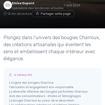
Eloïse Dupont
7 avril 2024
Spécialiste des tendances actuelles
13 min de lecture
Partager cette page
Plongez dans l'univers des bougies Charroux,
des créations artisanales qui éveillent les
sens et embellissent chaque intérieur avec
élégance.
SOMMAIRE
L'origine des bougies Charroux
Fabrication et engagement éco-responsable
La diversité olfactive des bougies parfumées Charroux
Avis des consommateurs : étoiles et témoignages
La bougie Charroux au coeur de la décoration
Les collaborations artistiques et éditions limitées