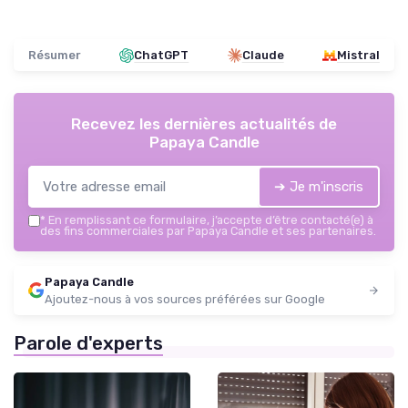
Résumer
ChatGPT
Claude
Mistral
Recevez les dernières actualités de
Papaya Candle
➔ Je m'inscris
*
En remplissant ce formulaire, j’accepte d’être contacté(e) à
des fins commerciales par Papaya Candle et ses partenaires.
Papaya Candle
Ajoutez-nous à vos sources préférées sur Google
Parole d'experts