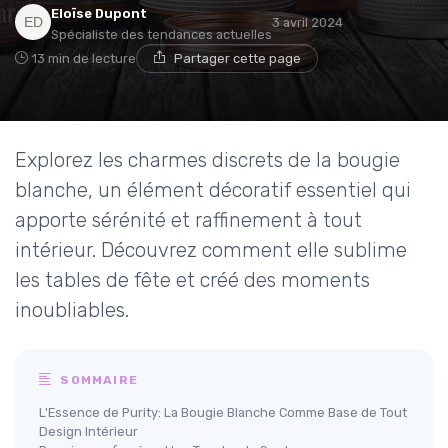
Eloïse Dupont
3 avril 2024
Spécialiste des tendances actuelles
13 min de lecture
Partager cette page
Explorez les charmes discrets de la bougie
blanche, un élément décoratif essentiel qui
apporte sérénité et raffinement à tout
intérieur. Découvrez comment elle sublime
les tables de fête et créé des moments
inoubliables.
SOMMAIRE
L'Essence de Purity: La Bougie Blanche Comme Base de Tout
Design Intérieur