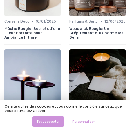
•
•
Conseils Déco
10/01/2025
Parfums & Senteurs
12/06/2025
Mèche Bougie: Secrets d'une
WoodWick Bougie: Un
Lueur Parfaite pour
Crépitement qui Charme les
Ambiance Intime
Sens
Ce site utilise des cookies et vous donne le contrôle sur ceux que
•
•
Conseils Déco
10/01/2025
Conseils Déco
10/01/2025
vous souhaitez activer
Dévoilement des Mystères de
Personnalisez Votre
Tout accepter
Personnaliser
la Cire Bougie: Matériaux,
Intérieur avec la Magie des
Processus et Tendances
Bougies Personnalisables