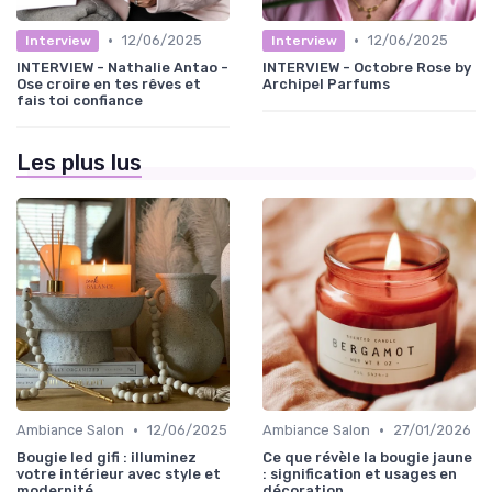
•
•
12/06/2025
12/06/2025
Interview
Interview
INTERVIEW - Nathalie Antao -
INTERVIEW - Octobre Rose by
Ose croire en tes rêves et
Archipel Parfums
fais toi confiance
Les plus lus
•
•
Ambiance Salon
12/06/2025
Ambiance Salon
27/01/2026
Bougie led gifi : illuminez
Ce que révèle la bougie jaune
votre intérieur avec style et
: signification et usages en
modernité
décoration