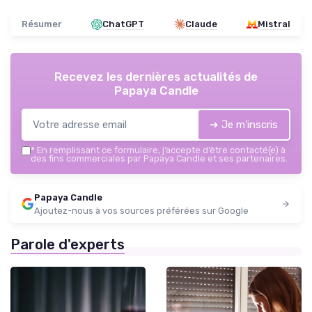
Résumer
ChatGPT
Claude
Mistral
Recevez les dernières actualités de
Papaya Candle
➔ Je m'inscris
*
En remplissant ce formulaire, j’accepte d’être contacté(e) à
des fins commerciales par Papaya Candle et ses partenaires.
Papaya Candle
Ajoutez-nous à vos sources préférées sur Google
Parole d'experts