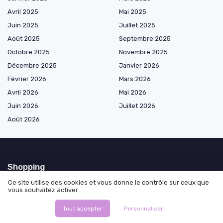
Avril 2025
Mai 2025
Juin 2025
Juillet 2025
Août 2025
Septembre 2025
Octobre 2025
Novembre 2025
Décembre 2025
Janvier 2026
Février 2026
Mars 2026
Avril 2026
Mai 2026
Juin 2026
Juillet 2026
Août 2026
Shopping
Ce site utilise des cookies et vous donne le contrôle sur ceux que
Bougies par type de cire
vous souhaitez activer
Bougies par parfum
Tout accepter
Personnaliser
Bougies par usage