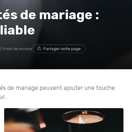
tés de mariage :
liable
9 min de lecture
Partager cette page
és de mariage peuvent ajouter une touche
ur.