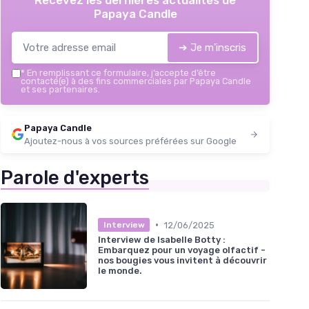
Papaya Candle
➔ Je m'inscris
*
En remplissant ce formulaire, j’accepte d’être
contacté(e) à des fins commerciales par Papaya Candle
et ses partenaires.
Papaya Candle
Ajoutez-nous à vos sources préférées sur Google
Parole d'experts
•
12/06/2025
Interview
Interview de Isabelle Botty :
Embarquez pour un voyage olfactif -
nos bougies vous invitent à découvrir
le monde.