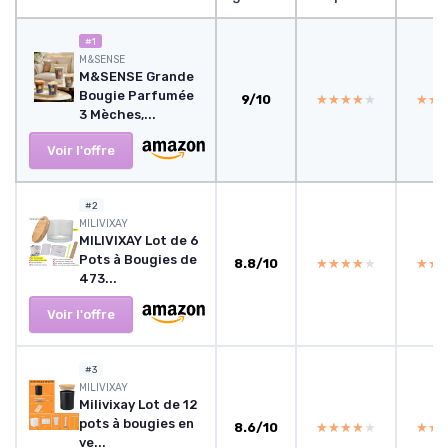
#1
M&SENSE
M&SENSE Grande
Bougie Parfumée
9/10
★★★★★
★★★★★
★★
★★
3 Mèches,...
Voir l'offre
#2
MILIVIXAY
MILIVIXAY Lot de 6
Pots à Bougies de
8.8/10
★★★★★
★★★★★
★★
★★
473...
Voir l'offre
#3
MILIVIXAY
Milivixay Lot de 12
pots à bougies en
8.6/10
★★★★★
★★★★★
★★
★★
ve...