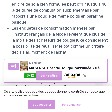
en cire de soja bien formulée peut offrir jusqu’à 40
% de durée de combustion supplémentaire par
rapport à une bougie de même poids en paraffine
basique.
Les enquêtes de consommation menées par
l’Institut Français de la Mode révèlent que plus de
la moitié des acheteurs de bougie luxe considèrent
la possibilité de réutiliser le pot comme un critère
décisif au moment de l’achat.
MSENSE
#1
M&SENSE Grande Bougie Parfumée 3 Mèches, 990g Cire de Soja 'Mojito Pastèque' Fruitée, 150 Heures, Bougie Décorative Luxe Verre Peinture à l'Huile, Cadeau Femme Fête Salon Ambiance Estivale
Questions fréquentes
9/10
Voir l'offre
Comment nettoyer un pot en verre
réutilisable après la bougie ?
Ce site utilise des cookies et vous donne le contrôle sur ceux que
Pour nettoyer un pot en verre réutilisable, retirez d’abord les
vous souhaitez activer
derniers résidus de cire en les décollant délicatement avec
une spatule en bois, puis versez de l’eau très chaude avec un
Tout accepter
Personnaliser
peu de liquide vaisselle pour dissoudre la cire restante.