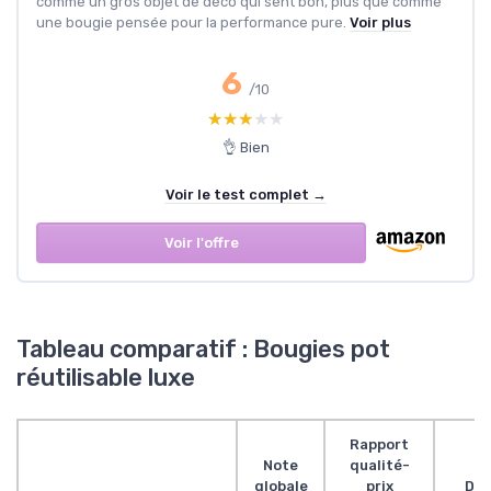
comme un gros objet de déco qui sent bon, plus que comme
une bougie pensée pour la performance pure.
Voir plus
6
/10
★★★★★
★★★★★
👌 Bien
Voir le test complet →
Voir l'offre
Tableau comparatif : Bougies pot
réutilisable luxe
Rapport
Note
qualité-
globale
prix
Des