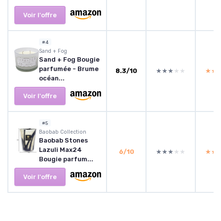
Voir l'offre
#4
Sand + Fog
Sand + Fog Bougie
parfumée - Brume
8.3/10
★★★★★
★★★★★
★★
★★
océan...
Voir l'offre
#5
Baobab Collection
Baobab Stones
Lazuli Max24
6/10
★★★★★
★★★★★
★★
★★
Bougie parfum...
Voir l'offre