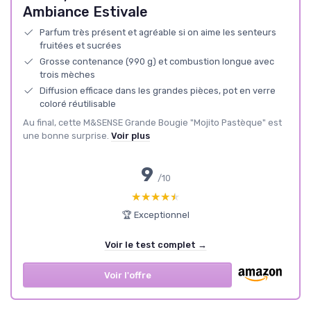
Ambiance Estivale
Parfum très présent et agréable si on aime les senteurs
fruitées et sucrées
Grosse contenance (990 g) et combustion longue avec
trois mèches
Diffusion efficace dans les grandes pièces, pot en verre
coloré réutilisable
Au final, cette M&SENSE Grande Bougie "Mojito Pastèque" est
une bonne surprise.
Voir plus
9
/10
★★★★★
★★★★★
🏆 Exceptionnel
Voir le test complet →
Voir l'offre