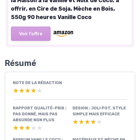
la Maison à la Vanille et Noix de Coco, à
offrir, en Cire de Soja, Mèche en Bois,
550g 90 heures Vanille Coco
Voir l'offre
Résumé
NOTE DE LA RÉDACTION
★★★★★
★★★★★
RAPPORT QUALITÉ-PRIX :
DESIGN : JOLI POT, STYLE
PAS DONNÉ, MAIS PAS
SIMPLE MAIS EFFICACE
ABSURDE NON PLUS
★★★★★
★★★★★
★★★★★
★★★★★
PARFUM VANILLE COCO :
MATÉRIAUX ET MÈCHE EN