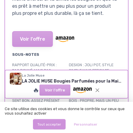
es prêt à mettre un peu plus pour un produit
plus propre et plus durable, là ça se tient.
Voir l'offre
SOUS-NOTES
RAPPORT QUALITÉ-PRIX :
DESIGN : JOLI POT, STYLE
PAS DONNÉ, MAIS PAS
SIMPLE MAIS EFFICACE
La Jolíe Muse
ABSURDE NON PLUS
★★★★★
★★★★★
LA JOLIE MUSE Bougies Parfumées pour la Maison à la Vanille et Noix de Coco, à offrir, en Cire de Soja, Mèche en Bois, 550g 90 heures Vanille Coco
★★★★★
★★★★★
🔥
Voir l'offre
PARFUM VANILLE COCO : ÇA
MATÉRIAUX ET MÈCHE EN
SENT BON, ASSEZ PRÉSENT
BOIS : PROPRE, MAIS UN PEU
SANS ÊTRE ÉCŒURANT
TECHNIQUE
Ce site utilise des cookies et vous donne le contrôle sur ceux que
★★★★★
★★★★★
★★★★★
★★★★★
vous souhaitez activer
Tout accepter
Personnaliser
PACKAGING ET EXPÉRIENCE
PERFORMANCE ET DURÉE : ÇA
CADEAU : PROPRE ET PRÊT À
TIENT BIEN LA ROUTE