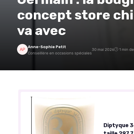
concept store chic
va avec
Anne-Sophie Petit
30 mai 2026
1 min de
Conseillère en occasions spéciales
Diptyque 3
taille 297,7