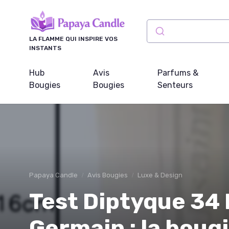
Panneau de gestion des cookies
LA FLAMME QUI INSPIRE VOS
INSTANTS
Hub
Avis
Parfums &
Bougies
Bougies
Senteurs
Papaya Candle
Avis Bougies
Luxe & Design
Test Diptyque 34 
Germain : la bougi