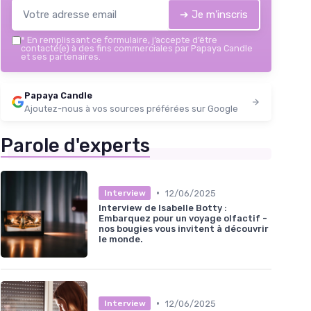
➔ Je m'inscris
*
En remplissant ce formulaire, j’accepte d’être
contacté(e) à des fins commerciales par Papaya Candle
et ses partenaires.
Papaya Candle
Ajoutez-nous à vos sources préférées sur Google
Parole d'experts
•
12/06/2025
Interview
Interview de Isabelle Botty :
Embarquez pour un voyage olfactif -
nos bougies vous invitent à découvrir
le monde.
•
12/06/2025
Interview