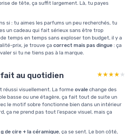
ise de tête, ça suffit largement. Là, tu payes
ns si : tu aimes les parfums un peu recherchés, tu
es un cadeau qui fait sérieux sans être trop
 de temps en temps sans exploser ton budget, il y a
lité-prix, je trouve ça
correct mais pas dingue
: ça
 avaler si tu ne tiens pas à la marque.
rfait au quotidien
★★★★★
★★★★★
nt réussi visuellement. La forme
ovale
change des
ble basse ou une étagère, ça fait tout de suite un
avec le motif sobre fonctionne bien dans un intérieur
d, ça ne prend pas tout l’espace visuel, mais ça
g de cire + la céramique
, ça se sent. Le bon côté,