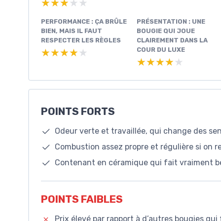
★★★★★
★★★★★
PERFORMANCE : ÇA BRÛLE
PRÉSENTATION : UNE
BIEN, MAIS IL FAUT
BOUGIE QUI JOUE
RESPECTER LES RÈGLES
CLAIREMENT DANS LA
COUR DU LUXE
★★★★★
★★★★★
★★★★★
★★★★★
POINTS FORTS
Odeur verte et travaillée, qui change des se
Combustion assez propre et régulière si on r
Contenant en céramique qui fait vraiment be
POINTS FAIBLES
Prix élevé par rapport à d’autres bougies qui 