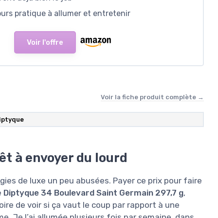
rs pratique à allumer et entretenir
Voir l'offre
Voir la fiche produit complète →
iptyque
rêt à envoyer du lourd
ugies de luxe un peu abusées. Payer ce prix pour faire
e
Diptyque 34 Boulevard Saint Germain 297,7 g
,
toire de voir si ça vaut le coup par rapport à une
. Je l’ai allumée plusieurs fois par semaine, dans