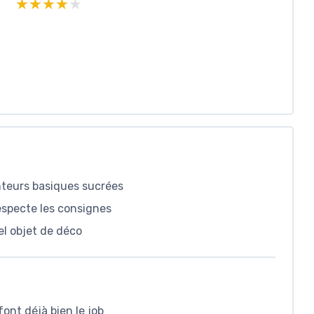
★★★★★
★★★★★
nteurs basiques sucrées
especte les consignes
l objet de déco
font déjà bien le job