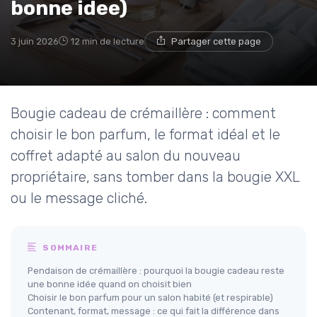
bonne idee)
3 juin 2026
12 min de lecture
Partager cette page
Bougie cadeau de crémaillère : comment
choisir le bon parfum, le format idéal et le
coffret adapté au salon du nouveau
propriétaire, sans tomber dans la bougie XXL
ou le message cliché.
SOMMAIRE
Pendaison de crémaillère : pourquoi la bougie cadeau reste
une bonne idée quand on choisit bien
Choisir le bon parfum pour un salon habité (et respirable)
Contenant, format, message : ce qui fait la différence dans