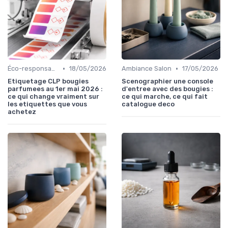
•
•
Éco-responsables
18/05/2026
Ambiance Salon
17/05/2026
Etiquetage CLP bougies
Scenographier une console
parfumees au 1er mai 2026 :
d'entree avec des bougies :
ce qui change vraiment sur
ce qui marche, ce qui fait
les etiquettes que vous
catalogue deco
achetez