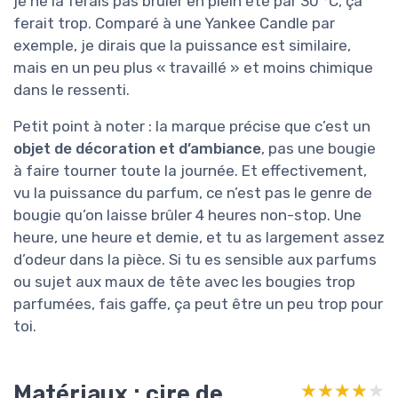
je ne la ferais pas brûler en plein été par 30 °C, ça
ferait trop. Comparé à une Yankee Candle par
exemple, je dirais que la puissance est similaire,
mais en un peu plus « travaillé » et moins chimique
dans le ressenti.
Petit point à noter : la marque précise que c’est un
objet de décoration et d’ambiance
, pas une bougie
à faire tourner toute la journée. Et effectivement,
vu la puissance du parfum, ce n’est pas le genre de
bougie qu’on laisse brûler 4 heures non-stop. Une
heure, une heure et demie, et tu as largement assez
d’odeur dans la pièce. Si tu es sensible aux parfums
ou sujet aux maux de tête avec les bougies trop
parfumées, fais gaffe, ça peut être un peu trop pour
toi.
Matériaux : cire de
★★★★★
★★★★★