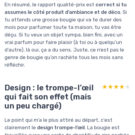
En résumé, le rapport qualité-prix est
correct si tu
assumes le côté produit d’ambiance et de déco
. Si
tu attends une grosse bougie qui va te durer des
mois pour parfumer toute ta maison, tu vas être
déçu. Si tu veux un objet sympa, bien fini, avec un
vrai parfum pour faire plaisir (à toi ou à quelqu’un
d’autre), là oui, ça a du sens. Juste, ce n’est pas le
genre de bougie qu’on rachète tous les mois sans
réfléchir.
Design : le trompe-l’œil
★★★★★
★★★★★
qui fait son effet (mais
un peu chargé)
Le point qui m’a le plus attiré au départ, c’est
clairement le
design trompe-l’œil
. La bougie est
travaillée avec une sorte de chantilly de cire pochée