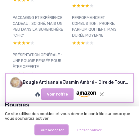
★★★★★
★★★★★
PACKAGING ET EXPÉRIENCE
PERFORMANCE ET
CADEAU : SOIGNÉ, MAIS UN
COMBUSTION : PROPRE,
PEU DANS LA SURENCHÈRE
PARFUM QUI TIENT, MAIS
"CHIC"
DURÉE MOYENNE
★★★★★
★★★★★
★★★★★
★★★★★
PRÉSENTATION GÉNÉRALE :
UNE BOUGIE PENSÉE POUR
ÊTRE OFFERTE
★★★★★
★★★★★
Bougie Artisanale Jasmin Ambré – Cire de Tournesol Française Certifiée Ecocert – Objet Décoratif Trompe l'œil – Parfum de Grasse Intense – Idée Cadeau Femme Luxe – Les Fées Mères
🔥
Voir l'offre
Bougies
par type
Ce site utilise des cookies et vous donne le contrôle sur ceux que
de cire :
vous souhaitez activer
voir nos
Tout accepter
Personnaliser
Voir tous les tests Bougies par type de cire →
autres