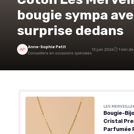
bougie sympa avec
surprise dedans
Anne-Sophie Petit
13 juin 2026
1 min de
Conseillère en occasions spéciales
LES MERVEILL
Bougie-Bijo
Cristal Pr
Parfumée P