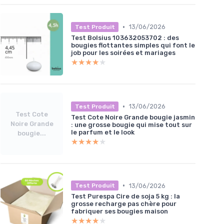
•
13/06/2026
Test Produit
Test Bolsius 103632053702 : des
bougies flottantes simples qui font le
job pour les soirées et mariages
★★★★★
★★★★★
•
13/06/2026
Test Produit
Test Cote
Test Cote Noire Grande bougie jasmin
Noire Grande
: une grosse bougie qui mise tout sur
le parfum et le look
bougie...
★★★★★
★★★★★
•
13/06/2026
Test Produit
Test Purespa Cire de soja 5 kg : la
grosse recharge pas chère pour
fabriquer ses bougies maison
★★★★★
★★★★★