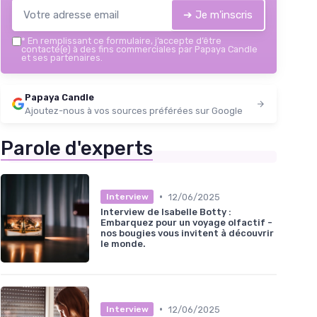
➔ Je m'inscris
*
En remplissant ce formulaire, j’accepte d’être
contacté(e) à des fins commerciales par Papaya Candle
et ses partenaires.
Papaya Candle
Ajoutez-nous à vos sources préférées sur Google
Parole d'experts
•
12/06/2025
Interview
Interview de Isabelle Botty :
Embarquez pour un voyage olfactif -
nos bougies vous invitent à découvrir
le monde.
•
12/06/2025
Interview