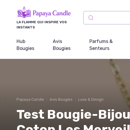
Panneau de gestion des cookies
LA FLAMME QUI INSPIRE VOS
INSTANTS
Hub
Avis
Parfums &
Bougies
Bougies
Senteurs
Papaya Candle
Avis Bougies
Luxe & Design
Test Bougie-Bijo
Coton Les Merveil