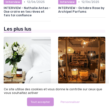
•
•
12/06/2025
12/06/2025
Interview
Interview
INTERVIEW - Nathalie Antao -
INTERVIEW - Octobre Rose by
Ose croire en tes rêves et
Archipel Parfums
fais toi confiance
Les plus lus
•
•
Conseils Déco
12/06/2025
Avis Bougies
12/06/2025
Ce site utilise des cookies et vous donne le contrôle sur ceux que
vous souhaitez activer
Bougie verte signification :
Couleurs bougie 2 temps :
un guide complet pour
comprendre et optimiser les
comprendre et utiliser les
performances de votre
Tout accepter
Personnaliser
bougies vertes
moteur