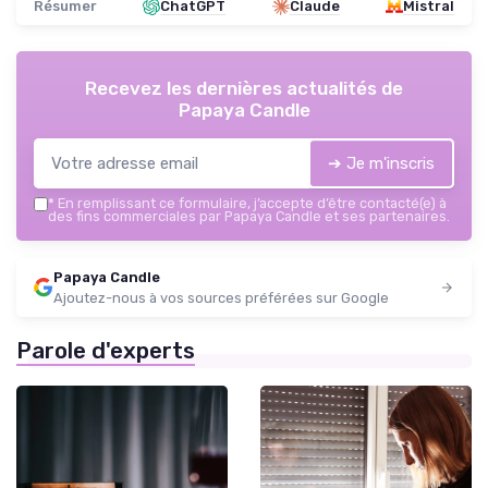
Résumer
ChatGPT
Claude
Mistral
Recevez les dernières actualités de
Papaya Candle
➔ Je m'inscris
*
En remplissant ce formulaire, j’accepte d’être contacté(e) à
des fins commerciales par Papaya Candle et ses partenaires.
Papaya Candle
Ajoutez-nous à vos sources préférées sur Google
Parole d'experts