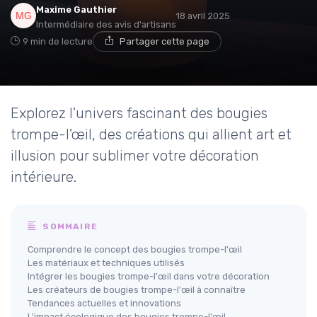
Maxime Gauthier
18 avril 2025
Intermédiaire des avis d'artisans
9 min de lecture
Partager cette page
Explorez l'univers fascinant des bougies
trompe-l'œil, des créations qui allient art et
illusion pour sublimer votre décoration
intérieure.
SOMMAIRE
Comprendre le concept des bougies trompe-l'œil
Les matériaux et techniques utilisés
Intégrer les bougies trompe-l'œil dans votre décoration
Les créateurs de bougies trompe-l'œil à connaître
Tendances actuelles et innovations
L'impact écologique des bougies trompe-l'œil