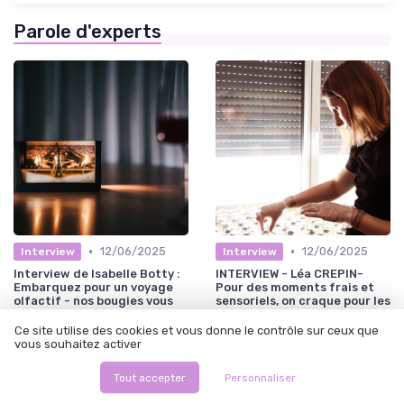
Parole d'experts
•
•
12/06/2025
12/06/2025
Interview
Interview
Interview de Isabelle Botty :
INTERVIEW - Léa CREPIN-
Embarquez pour un voyage
Pour des moments frais et
olfactif - nos bougies vous
sensoriels, on craque pour les
invitent à découvrir le
toutes dernières créations
monde.
des bougies de léa
Ce site utilise des cookies et vous donne le contrôle sur ceux que
vous souhaitez activer
Tout accepter
Personnaliser