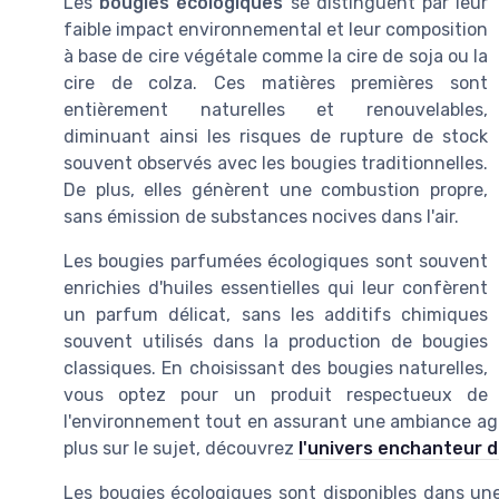
Les
bougies écologiques
se distinguent par leur
faible impact environnemental et leur composition
à base de
cire végétale
comme la
cire de soja
ou la
cire de colza
. Ces matières premières sont
entièrement naturelles et renouvelables,
diminuant ainsi les
risques de rupture de stock
souvent observés avec les bougies traditionnelles.
De plus, elles génèrent une
combustion
propre,
sans émission de substances nocives dans l'air.
Les
bougies parfumées
écologiques sont souvent
enrichies d'
huiles essentielles
qui leur confèrent
un parfum délicat, sans les additifs chimiques
souvent utilisés dans la production de bougies
classiques. En choisissant des
bougies naturelles
,
vous optez pour un
produit
respectueux de
l'environnement tout en assurant une ambiance agré
plus sur le sujet, découvrez
l'univers enchanteur 
Les
bougies
écologiques sont disponibles dans un