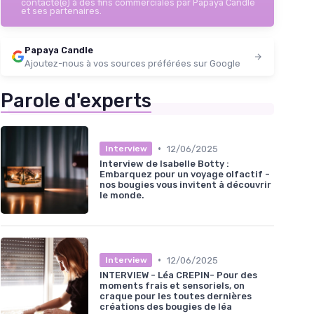
contacté(e) à des fins commerciales par Papaya Candle
et ses partenaires.
Papaya Candle
Ajoutez-nous à vos sources préférées sur Google
Parole d'experts
•
12/06/2025
Interview
Interview de Isabelle Botty :
Embarquez pour un voyage olfactif -
nos bougies vous invitent à découvrir
le monde.
•
12/06/2025
Interview
INTERVIEW - Léa CREPIN- Pour des
moments frais et sensoriels, on
craque pour les toutes dernières
créations des bougies de léa