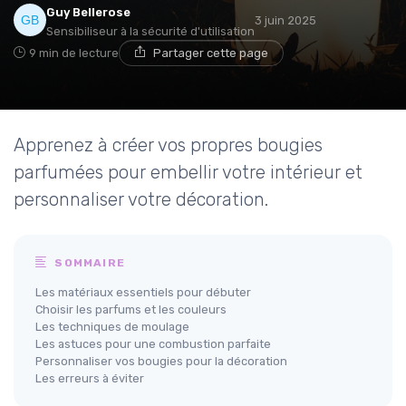
Guy Bellerose
3 juin 2025
Sensibiliseur à la sécurité d'utilisation
9 min de lecture
Partager cette page
Apprenez à créer vos propres bougies
parfumées pour embellir votre intérieur et
personnaliser votre décoration.
SOMMAIRE
Les matériaux essentiels pour débuter
Choisir les parfums et les couleurs
Les techniques de moulage
Les astuces pour une combustion parfaite
Personnaliser vos bougies pour la décoration
Les erreurs à éviter