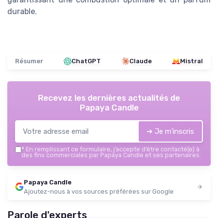
durable.
Résumer
ChatGPT
Claude
Mistral
Recevez les dernières actualités de
Papaya Candle
➔ Je m'inscris
*
En remplissant ce formulaire, j’accepte d’être contacté(e) à
des fins commerciales par Papaya Candle et ses partenaires.
Papaya Candle
Ajoutez-nous à vos sources préférées sur Google
Parole d'experts