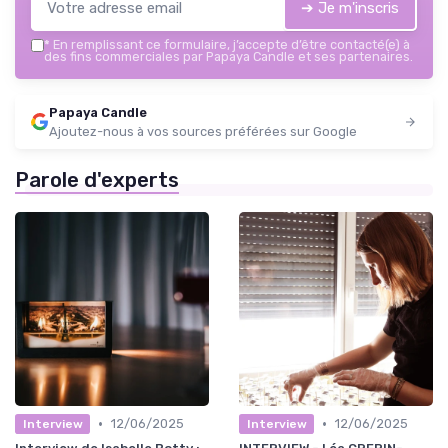
➔ Je m'inscris
*
En remplissant ce formulaire, j’accepte d’être contacté(e) à
des fins commerciales par Papaya Candle et ses partenaires.
Papaya Candle
Ajoutez-nous à vos sources préférées sur Google
Parole d'experts
•
•
12/06/2025
12/06/2025
Interview
Interview