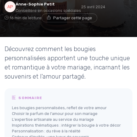
Anne-Sophie Petit
25 avril 2024
Conseillère en occasions spéciales
16 min de lecture
Partager cette page
Découvrez comment les bougies
personnalisées apportent une touche unique
et romantique à votre mariage, incarnant les
souvenirs et l'amour partagé.
SOMMAIRE
Les bougies personnalisées, reflet de votre amour
Choisir le parfum de l'amour pour son mariage
L'expertise artisanale au service du mariage
Inspirations thématiques : intégrer la bougie à votre décor
Personnalisation : du rêve à la réalité
Cadeaux d'invités : une lueur de souvenir