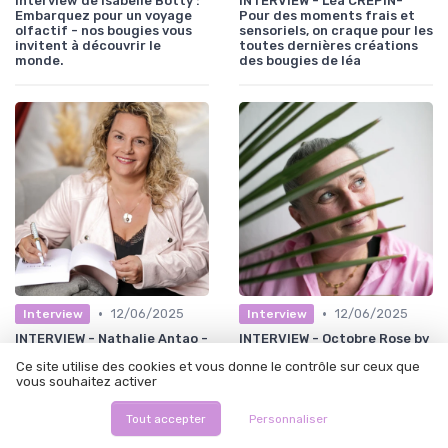
Interview de Isabelle Botty :
INTERVIEW - Léa CREPIN-
Embarquez pour un voyage
Pour des moments frais et
olfactif - nos bougies vous
sensoriels, on craque pour les
invitent à découvrir le
toutes dernières créations
monde.
des bougies de léa
•
•
12/06/2025
12/06/2025
Interview
Interview
INTERVIEW - Nathalie Antao -
INTERVIEW - Octobre Rose by
Ose croire en tes rêves et
Archipel Parfums
Ce site utilise des cookies et vous donne le contrôle sur ceux que
fais toi confiance
vous souhaitez activer
Tout accepter
Personnaliser
Les plus lus