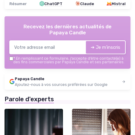
Résumer
ChatGPT
Claude
Mistral
Recevez les dernières actualités de
Papaya Candle
➔ Je m'inscris
*
En remplissant ce formulaire, j’accepte d’être contacté(e) à
des fins commerciales par Papaya Candle et ses partenaires.
Papaya Candle
Ajoutez-nous à vos sources préférées sur Google
Parole d'experts