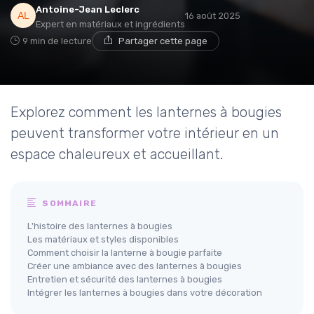
Antoine-Jean Leclerc
16 août 2025
Expert en matériaux et ingrédients
9 min de lecture
Partager cette page
Explorez comment les lanternes à bougies
peuvent transformer votre intérieur en un
espace chaleureux et accueillant.
SOMMAIRE
L'histoire des lanternes à bougies
Les matériaux et styles disponibles
Comment choisir la lanterne à bougie parfaite
Créer une ambiance avec des lanternes à bougies
Entretien et sécurité des lanternes à bougies
Intégrer les lanternes à bougies dans votre décoration