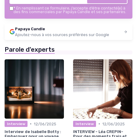
*
En remplissant ce formulaire, j’accepte d’être contacté(e) à
des fins commerciales par Papaya Candle et ses partenaires.
Papaya Candle
Ajoutez-nous à vos sources préférées sur Google
Parole d'experts
•
•
12/06/2025
12/06/2025
Interview
Interview
Interview de Isabelle Botty :
INTERVIEW - Léa CREPIN-
Embarquez pour un voyage
Pour des moments frais et