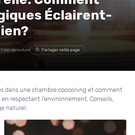
giques Éclairent-
dien?
7 min de lecture
Partager cette page
ues dans une chambre cocooning et comment
t en respectant l'environnement. Conseils,
ge naturel.