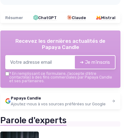
Résumer
ChatGPT
Claude
Mistral
Recevez les dernières actualités de
Papaya Candle
➔ Je m'inscris
*
En remplissant ce formulaire, j’accepte d’être
contacté(e) à des fins commerciales par Papaya Candle
et ses partenaires.
Papaya Candle
Ajoutez-nous à vos sources préférées sur Google
Parole d'experts