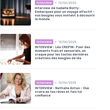
•
12/06/2025
Interview
Interview de Isabelle Botty :
Embarquez pour un voyage olfactif -
nos bougies vous invitent à découvrir
le monde.
•
12/06/2025
Interview
INTERVIEW - Léa CREPIN- Pour des
moments frais et sensoriels, on
craque pour les toutes dernières
créations des bougies de léa
•
12/06/2025
Interview
INTERVIEW - Nathalie Antao - Ose
croire en tes rêves et fais toi
confiance