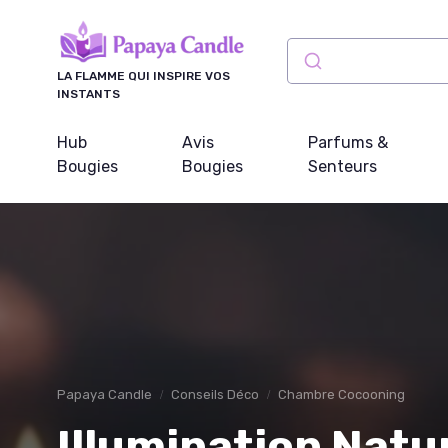
Panneau de gestion des cookies
LA FLAMME QUI INSPIRE VOS
INSTANTS
Hub
Avis
Parfums &
Bougies
Bougies
Senteurs
Papaya Candle
Conseils Déco
Chambre Cocooning
Illumination Nat