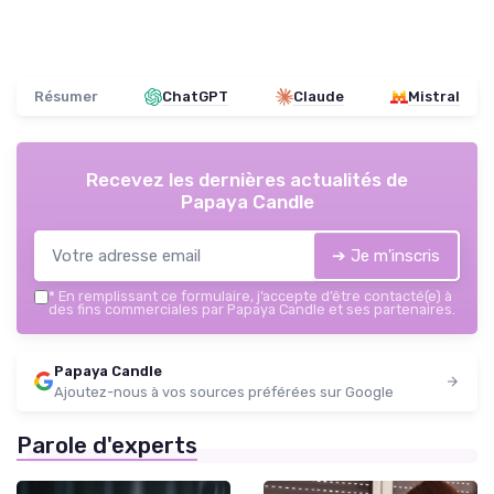
Résumer
ChatGPT
Claude
Mistral
Recevez les dernières actualités de
Papaya Candle
➔ Je m'inscris
*
En remplissant ce formulaire, j’accepte d’être contacté(e) à
des fins commerciales par Papaya Candle et ses partenaires.
Papaya Candle
Ajoutez-nous à vos sources préférées sur Google
Parole d'experts