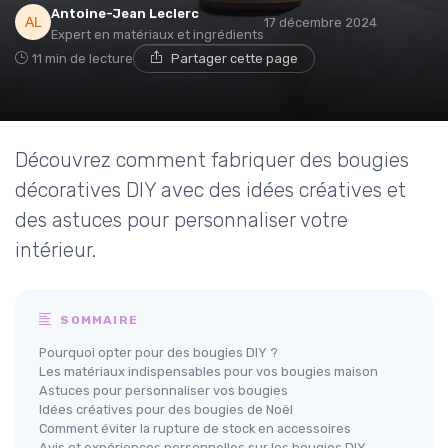
Antoine-Jean Leclerc
17 décembre 2024
Expert en matériaux et ingrédients
11 min de lecture
Partager cette page
Découvrez comment fabriquer des bougies
décoratives DIY avec des idées créatives et
des astuces pour personnaliser votre
intérieur.
SOMMAIRE
Pourquoi opter pour des bougies DIY ?
Les matériaux indispensables pour vos bougies maison
Astuces pour personnaliser vos bougies
Idées créatives pour des bougies de Noël
Comment éviter la rupture de stock en accessoires
Avis et expériences personnelles sur les bougies DIY