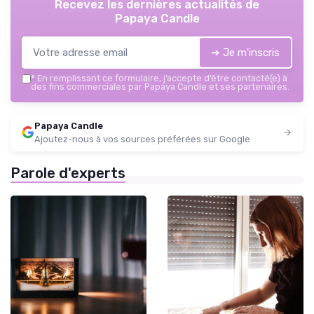
Recevez les dernières actualités de
Papaya Candle
➔ Je m'inscris
*
En remplissant ce formulaire, j’accepte d’être contacté(e) à
des fins commerciales par Papaya Candle et ses partenaires.
Papaya Candle
Ajoutez-nous à vos sources préférées sur Google
Parole d'experts