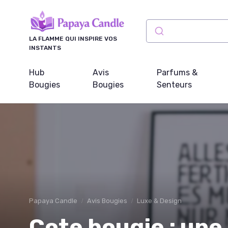
Panneau de gestion des cookies
LA FLAMME QUI INSPIRE VOS
INSTANTS
Hub
Avis
Parfums &
Bougies
Bougies
Senteurs
Papaya Candle
Avis Bougies
Luxe & Design
Cote bougie : une