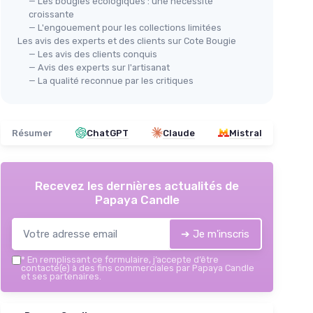
— Les bougies écologiques : une nécessité
croissante
— L'engouement pour les collections limitées
Les avis des experts et des clients sur Cote Bougie
— Les avis des clients conquis
— Avis des experts sur l'artisanat
— La qualité reconnue par les critiques
Résumer
ChatGPT
Claude
Mistral
Recevez les dernières actualités de
Papaya Candle
➔ Je m'inscris
*
En remplissant ce formulaire, j’accepte d’être
contacté(e) à des fins commerciales par Papaya Candle
et ses partenaires.