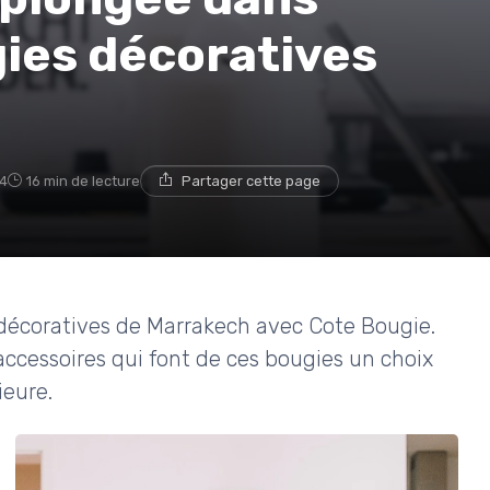
gies décoratives
4
16 min de lecture
Partager cette page
 décoratives de Marrakech avec Cote Bougie.
accessoires qui font de ces bougies un choix
ieure.