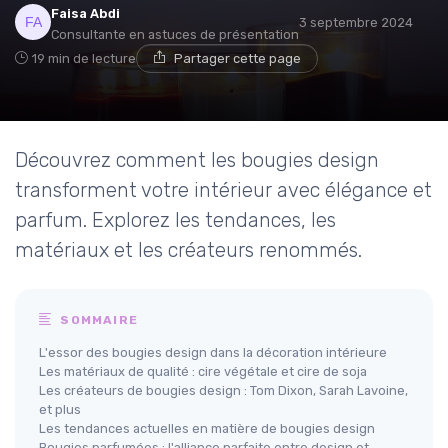
Faisa Abdi
3 septembre 2024
Consultante en astuces de présentation
19 min de lecture
Partager cette page
Découvrez comment les bougies design
transforment votre intérieur avec élégance et
parfum. Explorez les tendances, les
matériaux et les créateurs renommés.
SOMMAIRE
L'essor des bougies design dans la décoration intérieure
Les matériaux de qualité : cire végétale et cire de soja
Les créateurs de bougies design : Tom Dixon, Sarah Lavoine,
et plus
Les tendances actuelles en matière de bougies design
Bougies parfumées : l'alliance parfaite entre design et