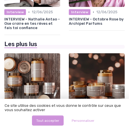
•
•
12/06/2025
12/06/2025
Interview
Interview
INTERVIEW - Nathalie Antao -
INTERVIEW - Octobre Rose by
Ose croire en tes rêves et
Archipel Parfums
fais toi confiance
Les plus lus
Ce site utilise des cookies et vous donne le contrôle sur ceux que
vous souhaitez activer
•
•
Artisanales
12/06/2025
Thématiques
12/06/2025
Tout accepter
Personnaliser
Les secrets de fabrication
L'importance des bougies de
des bougies de charroux
deces pour honorer la