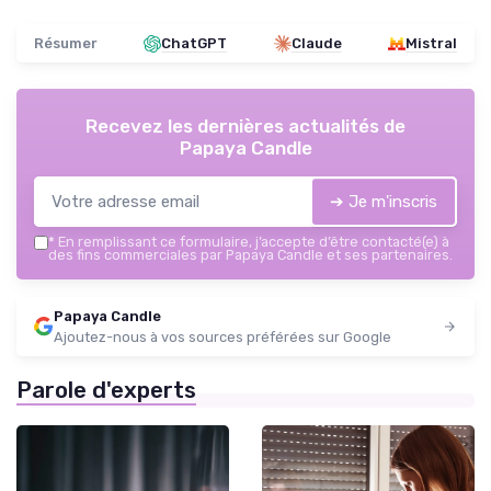
Résumer
ChatGPT
Claude
Mistral
Recevez les dernières actualités de
Papaya Candle
➔ Je m'inscris
*
En remplissant ce formulaire, j’accepte d’être contacté(e) à
des fins commerciales par Papaya Candle et ses partenaires.
Papaya Candle
Ajoutez-nous à vos sources préférées sur Google
Parole d'experts