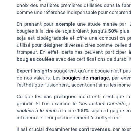
choix des matières premières utilisées dans la fab
comme une référence indispensable pour comprendre l
En prenant pour
exemple
une étude menée par l'A
bougies à la cire de soja brûlent jusqu'à
50% plus
soja est biodégradable et offre une combustion p
utilisé pour désigner diverses cires comme celles 
trompeur. En effet, certaines peuvent participer 
bougies coulées
avec des certifications de durabili
Expert Insights
suggèrent qu'une bougie n'est pas 
de nos valeurs. Les
bougies de mariage
, par exe
l'esthétique fusionnent, accentuant ainsi les mome
Ce que les
cas pratiques
montrent, c'est que la 
grandir. Si l'on examine le
'cas Instant Candide'
, 
coulées à la main
à la cire 100% soja ont gagné en
intérieure et leur positionnement 'cruelty-free'.
Il est crucial d'examiner les
controverses
, par exe