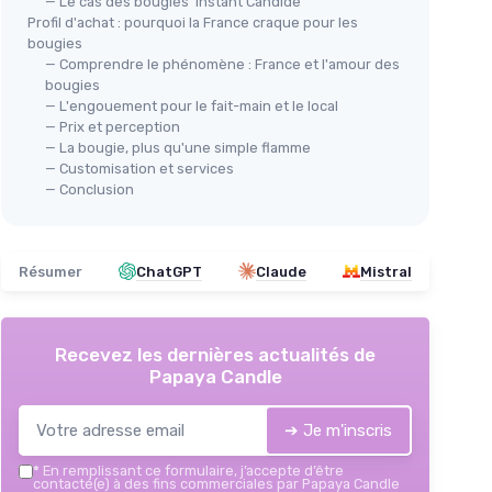
— Le cas des bougies 'Instant Candide'
Profil d'achat : pourquoi la France craque pour les
bougies
— Comprendre le phénomène : France et l'amour des
bougies
— L'engouement pour le fait-main et le local
— Prix et perception
— La bougie, plus qu'une simple flamme
— Customisation et services
— Conclusion
Résumer
ChatGPT
Claude
Mistral
Recevez les dernières actualités de
Papaya Candle
➔ Je m'inscris
*
En remplissant ce formulaire, j’accepte d’être
contacté(e) à des fins commerciales par Papaya Candle