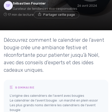
Sébastien Fournier
26 avril 2024
Curateur de tendances éco-responsables
17 min de lecture
Partager cette page
Découvrez comment le calendrier de l'avent
bougie crée une ambiance festive et
réconfortante pour patienter jusqu'à Noël,
avec des conseils d'experts et des idées
cadeaux uniques.
SOMMAIRE
L'origine des calendriers de l'avent avec bougies
Le calendrier de l'avent bougie : un marché en plein essor
Les plus grands noms derrière les calendriers de l'avent
bougie