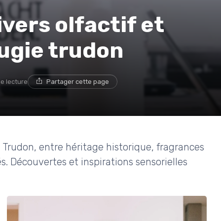
vers olfactif et
ougie trudon
de lecture
Partager cette page
 Trudon, entre héritage historique, fragrances
s. Découvertes et inspirations sensorielles