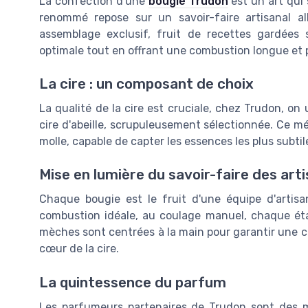
La confection d'une
bougie Trudon
est un art qui 
renommé repose sur un savoir-faire artisanal all
assemblage exclusif, fruit de recettes gardées
optimale tout en offrant une combustion longue et 
La cire : un composant de choix
La qualité de la cire est cruciale, chez Trudon, o
cire d'abeille, scrupuleusement sélectionnée. Ce mé
molle, capable de capter les essences les plus subti
Mise en lumière du savoir-faire des art
Chaque bougie est le fruit d'une équipe d'artisa
combustion idéale, au coulage manuel, chaque éta
mèches sont centrées à la main pour garantir une c
cœur de la cire.
La quintessence du parfum
Les parfumeurs partenaires de Trudon sont des ma