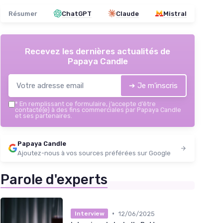
Résumer
ChatGPT
Claude
Mistral
Recevez les dernières actualités de
Papaya Candle
➔ Je m'inscris
*
En remplissant ce formulaire, j’accepte d’être
contacté(e) à des fins commerciales par Papaya Candle
et ses partenaires.
Papaya Candle
Ajoutez-nous à vos sources préférées sur Google
Parole d'experts
•
12/06/2025
Interview