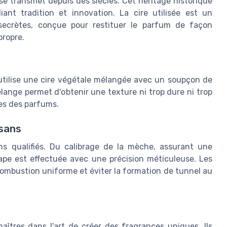
se transmet depuis des siècles. Cet héritage historique
iant tradition et innovation. La cire utilisée est un
 secrètes, conçue pour restituer le parfum de façon
propre.
n utilise une cire végétale mélangée avec un soupçon de
lange permet d'obtenir une texture ni trop dure ni trop
les des parfums.
isans
ns qualifiés. Du calibrage de la mèche, assurant une
pe est effectuée avec une précision méticuleuse. Les
ombustion uniforme et éviter la formation de tunnel au
îtres dans l'art de créer des fragrances uniques. Ils