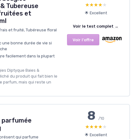
★★★★★
★★★★★
 & Tubereuse
fruitées et
🌟 Excellent
 ml
Voir le test complet →
rais et fruité, Tubéreuse floral
Voir l'offre
 une bonne durée de vie si
èche
re facilement dans la plupart
gies Diptyque Baies &
iché du produit qui fait bien le
de parfum, mais qui reste un
8
/10
 parfumée
★★★★★
★★★★★
g
🌟 Excellent
présent qui parfume