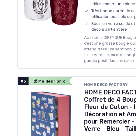
efficacement une pièce 
Très bonne durée de co
utilisation possible sur 
Bocal en verre solide et 
déco à part entière
Au final, la DIPTYQUE Bougi
c’est une grosse bougie qui 
attend d’elle : ça sent bon,
taille normale, ça dure longt
gueule posé dans un salon.
#5
💰 Meilleur prix
HOME DECO FACTORY
HOME DECO FACT
Coffret de 4 Bou
Fleur de Coton - I
Décoration et Am
pour Remercier - 
Verre - Bleu - Tai