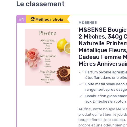
Le classement
#1
🏆 Meilleur choix
M&SENSE
M&SENSE Bougie 
2 Mèches, 340g C
Naturelle Printem
Métallique Fleurs
Cadeau Femme M
Mères Anniversai
Parfum pivoine agréable
étouffant dans une pi
Boîte métal ovale déco et
rangement après usage
Combustion globalement
aux 2 mèches en coton
Au final, cette bougie M&SEN
produit qui fait bien le job 
bougie florale, look cadeau
propre et une odeur bien p