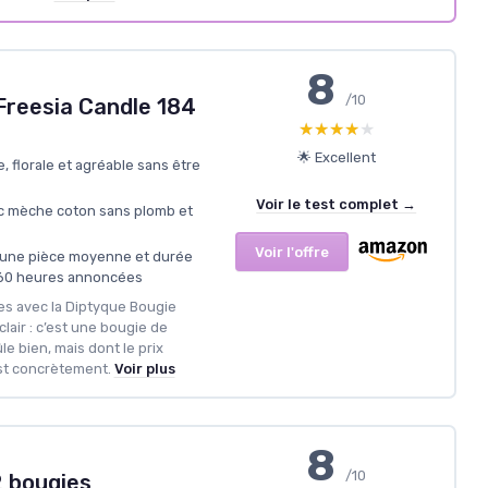
8
/10
Freesia Candle 184
★★★★★
★★★★★
🌟 Excellent
, florale et agréable sans être
Voir le test complet →
c mèche coton sans plomb et
Voir l'offre
r une pièce moyenne et durée
-60 heures annoncées
s avec la Diptyque Bougie
lair : c’est une bougie de
ûle bien, mais dont le prix
st concrètement.
Voir plus
8
/10
2 bougies