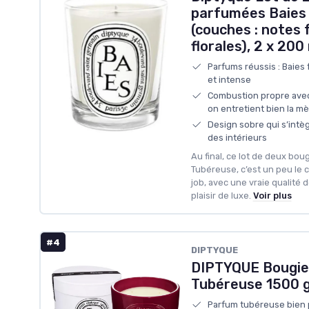
parfumées Baies
(couches : notes 
florales), 2 x 200
Parfums réussis : Baies f
et intense
Combustion propre avec
on entretient bien la m
Design sobre qui s’intèg
des intérieurs
Au final, ce lot de deux bou
Tubéreuse, c’est un peu le cl
job, avec une vraie qualité 
plaisir de luxe.
Voir plus
#4
DIPTYQUE
DIPTYQUE Bougie
Tubéreuse 1500 
Parfum tubéreuse bien 