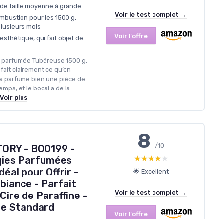
de taille moyenne à grande
Voir le test complet →
mbustion pour les 1500 g,
plusieurs mois
Voir l'offre
esthétique, qui fait objet de
e parfumée Tubéreuse 1500 g,
fait clairement ce qu’on
 ça parfume bien une pièce de
emps, et le bocal a de la
Voir plus
8
/10
ORY - BO0199 -
★★★★★
★★★★★
gies Parfumées
déal pour Offrir -
🌟 Excellent
biance - Parfait
Voir le test complet →
Cire de Paraffine -
lle Standard
Voir l'offre