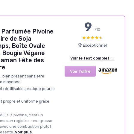
9
/10
Parfumée Pivoine
★★★★★
★★★★★
ire de Soja
ps, Boîte Ovale
🏆 Exceptionnel
, Bougie Végane
Voir le test complet →
aman Fête des
re
Voir l'offre
, bien présent sans être
èce moyenne
 réutilisable, pratique pour le
 propre et uniforme grâce
SE à la pivoine, c’est un
dans son registre : une grosse
, avec une combustion plutôt
résente.
Voir plus