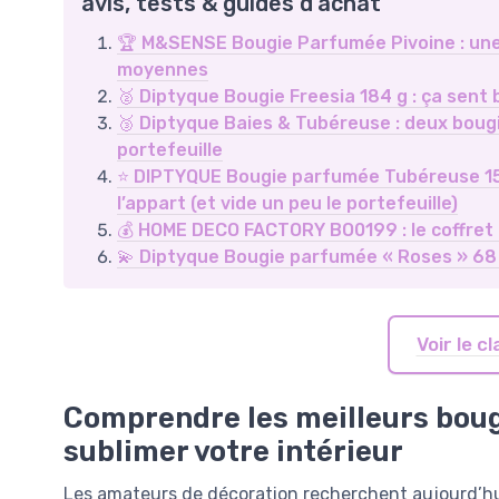
avis, tests & guides d'achat
🏆 M&SENSE Bougie Parfumée Pivoine : une g
moyennes
🥈 Diptyque Bougie Freesia 184 g : ça sent 
🥉 Diptyque Baies & Tubéreuse : deux bougi
portefeuille
⭐ DIPTYQUE Bougie parfumée Tubéreuse 1500
l’appart (et vide un peu le portefeuille)
💰 HOME DECO FACTORY BO0199 : le coffret de
💫 Diptyque Bougie parfumée « Roses » 68 g 
Voir le 
Comprendre les meilleurs bougi
sublimer votre intérieur
Les amateurs de décoration recherchent aujourd’hui 