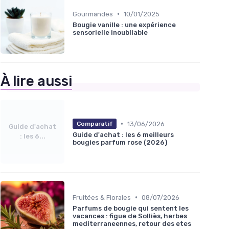
•
Gourmandes
10/01/2025
Bougie vanille : une expérience
sensorielle inoubliable
À lire aussi
•
13/06/2026
Comparatif
Guide d'achat
Guide d'achat : les 6 meilleurs
: les 6...
bougies parfum rose (2026)
•
Fruitées & Florales
08/07/2026
Parfums de bougie qui sentent les
vacances : figue de Solliès, herbes
mediterraneennes, retour des etes