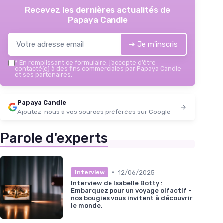
Recevez les dernières actualités de
Papaya Candle
➔ Je m'inscris
*
En remplissant ce formulaire, j’accepte d’être
contacté(e) à des fins commerciales par Papaya Candle
et ses partenaires.
Papaya Candle
Ajoutez-nous à vos sources préférées sur Google
Parole d'experts
•
12/06/2025
Interview
Interview de Isabelle Botty :
Embarquez pour un voyage olfactif -
nos bougies vous invitent à découvrir
le monde.