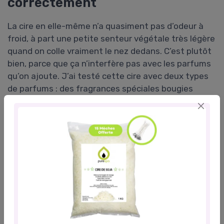
correctement
La cire en elle-même n’a quasiment pas d’odeur à
froid, à part une petite senteur végétale très légère
quand on colle vraiment le nez dedans. C’est plutôt
bien, parce que ça n’interfère pas avec les parfums
qu’on ajoute. J’ai testé cette cire avec deux types
de parfums : des fragrances spéciales bougies
(base huileuse) et quelques huiles essentielles
diluées. L’idée était de voir si la cire « tient » bien
l’odeur, et si la diffusion est correcte à chaud.
À froid, la diffusion est moyenne : si tu doses
raisonnablement (genre 6–8 % de parfum par
rapport au poids de cire), tu sens l’odeur en te
rapprochant de la bougie, mais ça ne parfume pas
toute la pièce rien qu’en la regardant. À chaud, par
contre, ça devient plus intéressant. Une fois que la
piscine de cire fondue commence à se former