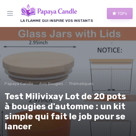
Panneau de gestion des cookies
TOPs
LA FLAMME QUI INSPIRE VOS INSTANTS
Papaya Candle
Avis Bougies
Thématiques
Test Milivixay Lot de 20 pots
à bougies d'automne : un kit
simple qui fait le job pour se
lancer