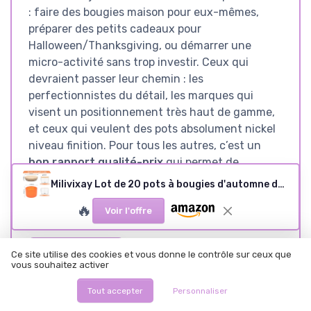
: faire des bougies maison pour eux-mêmes,
préparer des petits cadeaux pour
Halloween/Thanksgiving, ou démarrer une
micro-activité sans trop investir. Ceux qui
devraient passer leur chemin : les
perfectionnistes du détail, les marques qui
visent un positionnement très haut de gamme,
et ceux qui veulent des pots absolument nickel
niveau finition. Pour tous les autres, c’est un
bon rapport qualité-prix
qui permet de
produire une vingtaine de petites bougies
Milivixay Lot de 20 pots à bougies d'automne de 113,4 g avec couvercles et kits de fabrication – Petits conteneurs vides pour la fabrication de bougies
propres et utilisables sans se compliquer la vie.
🔥
Voir l'offre
Voir l'offre
Ce site utilise des cookies et vous donne le contrôle sur ceux que
vous souhaitez activer
Tout accepter
Personnaliser
SOUS-NOTES