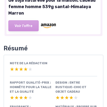
de soja naturelle pour la maison, cadeau
femme homme 539g santal-Himalaya
Marron
Voir l'offre
Résumé
NOTE DE LA RÉDACTION
★★★★★
★★★★★
RAPPORT QUALITÉ-PRIX :
DESIGN : ENTRE
HONNÊTE POUR LA TAILLE
RUSTIQUE-CHIC ET
ET LA QUALITÉ
OBJET CADEAU
★★★★★
★★★★★
★★★★★
★★★★★
FRAGRANCE :
MATÉRIAUX : PROPRE SUR