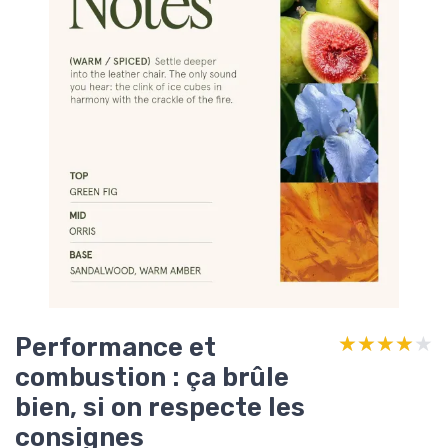
Performance et
★★★★★
★★★★★
combustion : ça brûle
bien, si on respecte les
consignes