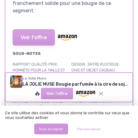
franchement solide pour une bougie de ce
segment.
Voir l'offre
SOUS-NOTES
RAPPORT QUALITÉ-PRIX :
DESIGN : ENTRE RUSTIQUE-
HONNÊTE POUR LA TAILLE ET
CHIC ET OBJET CADEAU
LA QUALITÉ
★★★★★
★★★★★
La Jolíe Muse
★★★★★
★★★★★
LA JOLIE MUSE Bougie parfumée à la cire de soja naturelle pour la maison, cadeau femme homme 539g santal-Himalaya Marron
🔥
Voir l'offre
FRAGRANCE :
MATÉRIAUX : PROPRE SUR LE
SANTAL/PATCHOULI ASSEZ
PAPIER, MADE IN CHINA
PRÉSENT, PLUTÔT BOISÉ
★★★★★
★★★★★
Ce site utilise des cookies et vous donne le contrôle sur ceux que
★★★★★
★★★★★
vous souhaitez activer
PACKAGING : CLAIREMENT
PERFORMANCE ET
Tout accepter
Personnaliser
PENSÉ POUR LE CADEAU
COMBUSTION : ÇA BRÛLE