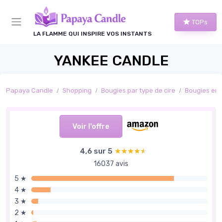
Panneau de gestion des cookies
TOPs
LA FLAMME QUI INSPIRE VOS INSTANTS
YANKEE CANDLE
Papaya Candle
Shopping
Bougies par type de cire
Bougies en c
Voir l'offre
4,6 sur 5
★★★★★
★★★★★
16037 avis
5 ★
4 ★
3 ★
2 ★