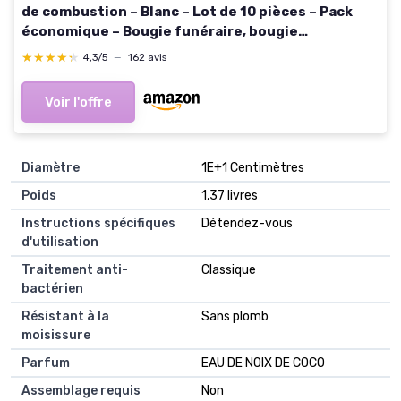
de combustion – Blanc – Lot de 10 pièces – Pack
économique – Bougie funéraire, bougie
commémorative
★★★★★
★★★★★
4,3/5
—
162 avis
Voir l'offre
Diamètre
‎1E+1 Centimètres
Poids
‎1,37 livres
Instructions spécifiques
‎Détendez-vous
d'utilisation
Traitement anti-
‎Classique
bactérien
Résistant à la
‎Sans plomb
moisissure
Parfum
‎EAU DE NOIX DE COCO
Assemblage requis
‎Non