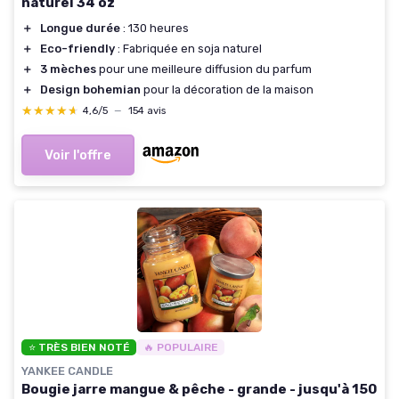
naturel 34 oz
＋
Longue durée
: 130 heures
＋
Eco-friendly
: Fabriquée en soja naturel
＋
3 mèches
pour une meilleure diffusion du parfum
＋
Design bohemian
pour la décoration de la maison
★★★★★
★★★★★
4,6/5
—
154 avis
Voir l'offre
⭐ TRÈS BIEN NOTÉ
🔥 POPULAIRE
YANKEE CANDLE
Bougie jarre mangue & pêche - grande - jusqu'à 150