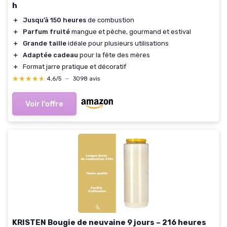
h
＋
Jusqu’à 150 heures
de combustion
＋
Parfum fruité
mangue et pêche, gourmand et estival
＋
Grande taille
idéale pour plusieurs utilisations
＋
Adaptée cadeau
pour la fête des mères
＋
Format jarre pratique et décoratif
★★★★★
★★★★★
4,6/5
—
3098 avis
Voir l'offre
KRISTEN Bougie de neuvaine 9 jours – 216 heures