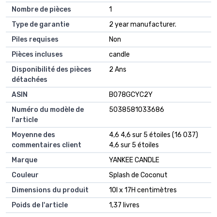
Nombre de pièces
‎1
Type de garantie
‎2 year manufacturer.
Piles requises
‎Non
Pièces incluses
‎candle
Disponibilité des pièces
‎2 Ans
détachées
ASIN
B078GCYC2Y
Numéro du modèle de
5038581033686
l'article
Moyenne des
4,6 4,6 sur 5 étoiles (16 037)
commentaires client
4,6 sur 5 étoiles
Marque
YANKEE CANDLE
Couleur
Splash de Coconut
Dimensions du produit
10l x 17H centimètres
Poids de l'article
1,37 livres