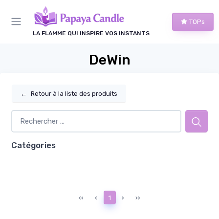
Panneau de gestion des cookies
TOPs
LA FLAMME QUI INSPIRE VOS INSTANTS
DeWin
←
Retour à la liste des produits
Catégories
‹‹
‹
1
›
››