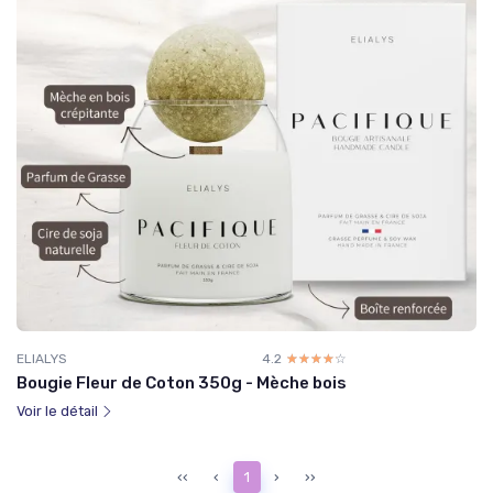
ELIALYS
4.2
☆☆☆☆☆
★★★★★
Bougie Fleur de Coton 350g - Mèche bois
Voir le détail
‹‹
‹
1
›
››