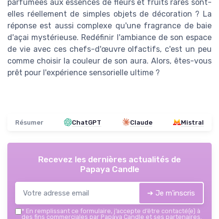
parfumées aux essences de fleurs et fruits rares sont-
elles réellement de simples objets de décoration ? La
réponse est aussi complexe qu'une fragrance de baie
d'açai mystérieuse. Redéfinir l'ambiance de son espace
de vie avec ces chefs-d'œuvre olfactifs, c'est un peu
comme choisir la couleur de son aura. Alors, êtes-vous
prêt pour l'expérience sensorielle ultime ?
Résumer
ChatGPT
Claude
Mistral
Recevez les dernières actualités de
Papaya Candle
➔ Je m'inscris
*
En remplissant ce formulaire, j’accepte d’être contacté(e) à
des fins commerciales par Papaya Candle et ses partenaires.