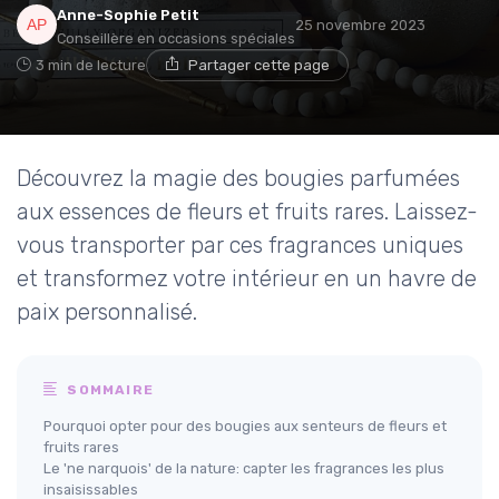
Anne-Sophie Petit
25 novembre 2023
Conseillère en occasions spéciales
3 min de lecture
Partager cette page
Découvrez la magie des bougies parfumées
aux essences de fleurs et fruits rares. Laissez-
vous transporter par ces fragrances uniques
et transformez votre intérieur en un havre de
paix personnalisé.
SOMMAIRE
Pourquoi opter pour des bougies aux senteurs de fleurs et
fruits rares
Le 'ne narquois' de la nature: capter les fragrances les plus
insaisissables