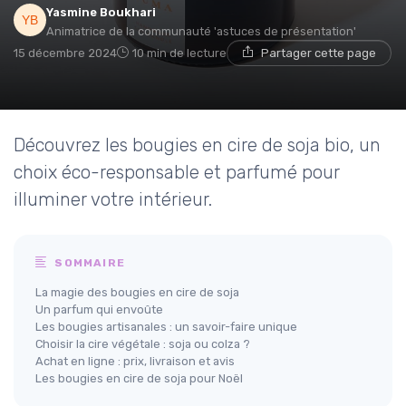
Yasmine Boukhari
Animatrice de la communauté 'astuces de présentation'
15 décembre 2024
10 min de lecture
Partager cette page
Découvrez les bougies en cire de soja bio, un
choix éco-responsable et parfumé pour
illuminer votre intérieur.
SOMMAIRE
La magie des bougies en cire de soja
Un parfum qui envoûte
Les bougies artisanales : un savoir-faire unique
Choisir la cire végétale : soja ou colza ?
Achat en ligne : prix, livraison et avis
Les bougies en cire de soja pour Noël