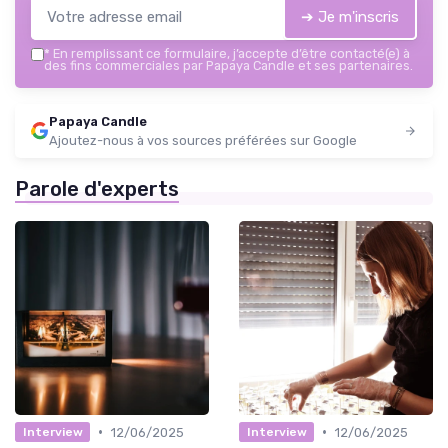
➔ Je m'inscris
*
En remplissant ce formulaire, j’accepte d’être contacté(e) à
des fins commerciales par Papaya Candle et ses partenaires.
Papaya Candle
Ajoutez-nous à vos sources préférées sur Google
Parole d'experts
•
•
12/06/2025
12/06/2025
Interview
Interview