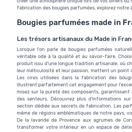
créer une atmosphère unique lors de vos dîners ou so
fabrication des bougies parfumées, explorez notre a
Bougies parfumées made in Fra
Les trésors artisanaux du Made in Fra
Lorsque l'on parle de bougies parfumées nature
véritable ode à la qualité et au savoir-faire. Choi
produit issu d'une longue tradition artisanale, où c
leur méticulosité et leur passion, mettent un point 
Les cires utilisées dans la fabrication des boug
illustrent parfaitement cet engagement pour l'exce
misez sur la pureté des composants, garantissant
des senteurs. Découvrez plus d'informations sur
section dédiée aux secrets de fabrication. Les pa
même de régions emblématiques de notre pays, vou
De la lavande de Provence aux agrumes de Cors
transformer votre intérieur en un espace de dét