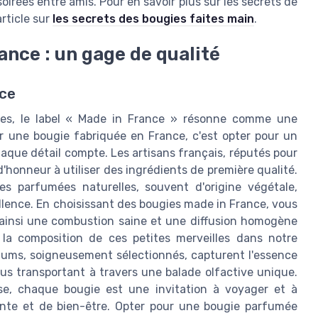
irées entre amis. Pour en savoir plus sur les secrets de
rticle sur
les secrets des bougies faites main
.
nce : un gage de qualité
nce
lles, le label « Made in France » résonne comme une
sir une bougie fabriquée en France, c'est opter pour un
haque détail compte. Les artisans français, réputés pour
d'honneur à utiliser des ingrédients de première qualité.
ies parfumées naturelles, souvent d'origine végétale,
llence. En choisissant des bougies made in France, vous
 ainsi une combustion saine et une diffusion homogène
 la composition de ces petites merveilles dans notre
rfums, soigneusement sélectionnés, capturent l'essence
s transportant à travers une balade olfactive unique.
e, chaque bougie est une invitation à voyager et à
ente et de bien-être. Opter pour une bougie parfumée