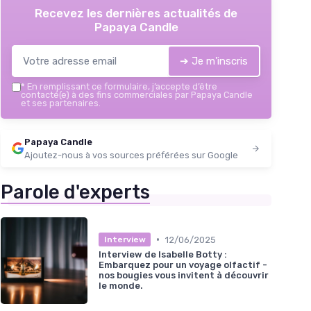
Recevez les dernières actualités de
Papaya Candle
➔ Je m'inscris
*
En remplissant ce formulaire, j’accepte d’être
contacté(e) à des fins commerciales par Papaya Candle
et ses partenaires.
Papaya Candle
Ajoutez-nous à vos sources préférées sur Google
Parole d'experts
•
12/06/2025
Interview
Interview de Isabelle Botty :
Embarquez pour un voyage olfactif -
nos bougies vous invitent à découvrir
le monde.