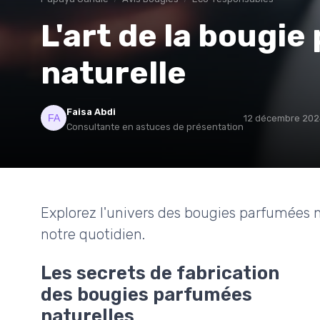
L'art de la bougi
naturelle
Faisa Abdi
12 décembre 202
Consultante en astuces de présentation
Explorez l'univers des bougies parfumées na
notre quotidien.
Les secrets de fabrication
des bougies parfumées
naturelles