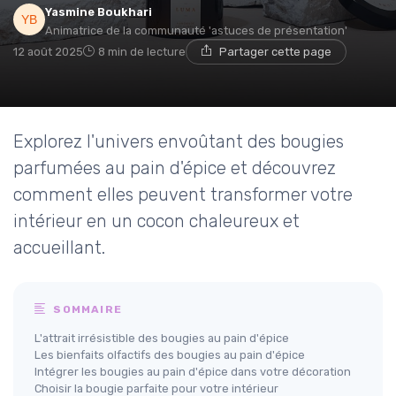
Yasmine Boukhari
Animatrice de la communauté 'astuces de présentation'
12 août 2025
8 min de lecture
Partager cette page
Explorez l'univers envoûtant des bougies
parfumées au pain d'épice et découvrez
comment elles peuvent transformer votre
intérieur en un cocon chaleureux et
accueillant.
SOMMAIRE
L'attrait irrésistible des bougies au pain d'épice
Les bienfaits olfactifs des bougies au pain d'épice
Intégrer les bougies au pain d'épice dans votre décoration
Choisir la bougie parfaite pour votre intérieur