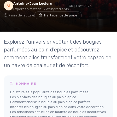
Antoine-Jean Leclerc
30 juillet 2025
Expert en matériaux et ingrédients
9 min de lecture
Partager cette page
Explorez l'univers envoûtant des bougies
parfumées au pain d'épice et découvrez
comment elles transforment votre espace en
un havre de chaleur et de réconfort.
SOMMAIRE
L'histoire et la popularité des bougies parfumées
Les bienfaits des bougies au pain d'épice
Comment choisir la bougie au pain d'épice parfaite
Intégrer les bougies au pain d'épice dans votre décoration
Les tendances actuelles en matière de bougies décoratives
Entretenir et prolonger la durée de vie de vos bougies