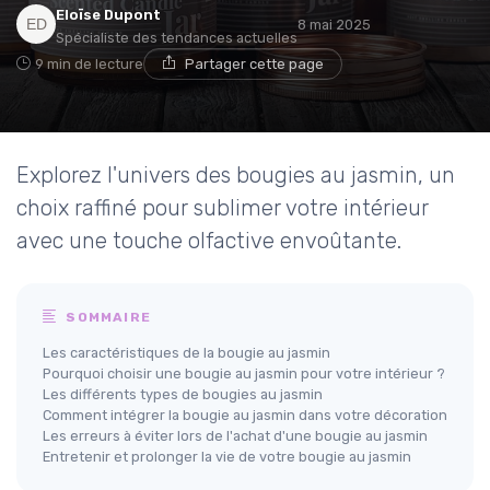
Eloïse Dupont
8 mai 2025
Spécialiste des tendances actuelles
9 min de lecture
Partager cette page
Explorez l'univers des bougies au jasmin, un
choix raffiné pour sublimer votre intérieur
avec une touche olfactive envoûtante.
SOMMAIRE
Les caractéristiques de la bougie au jasmin
Pourquoi choisir une bougie au jasmin pour votre intérieur ?
Les différents types de bougies au jasmin
Comment intégrer la bougie au jasmin dans votre décoration
Les erreurs à éviter lors de l'achat d'une bougie au jasmin
Entretenir et prolonger la vie de votre bougie au jasmin