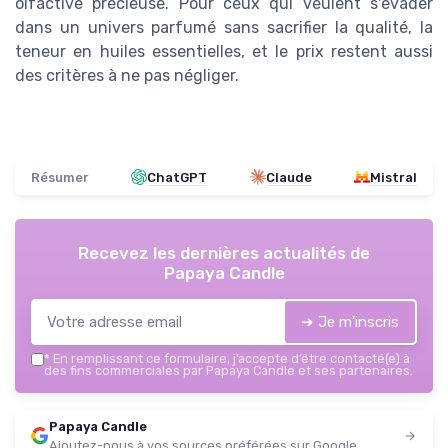
olfactive précieuse. Pour ceux qui veulent s'évader
dans un univers parfumé sans sacrifier la qualité, la
teneur en huiles essentielles, et le prix restent aussi
des critères à ne pas négliger.
Résumer
ChatGPT
Claude
Mistral
Recevez les dernières actualités de
Papaya Candle
➔ Je m'inscris
*
En remplissant ce formulaire, j’accepte d’être contacté(e) à
des fins commerciales par Papaya Candle et ses partenaires.
Papaya Candle
Ajoutez-nous à vos sources préférées sur Google