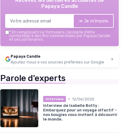
Papaya Candle
➔ Je m'inscris
*
En remplissant ce formulaire, j’accepte d’être
contacté(e) à des fins commerciales par Papaya Candle
et ses partenaires.
Papaya Candle
Ajoutez-nous à vos sources préférées sur Google
Parole d'experts
•
12/06/2025
Interview
Interview de Isabelle Botty :
Embarquez pour un voyage olfactif -
nos bougies vous invitent à découvrir
le monde.