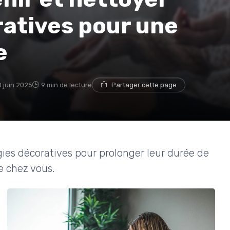
ratives pour une
e
 juin 2025
9 min de lecture
Partager cette page
ies décoratives pour prolonger leur durée de
e chez vous.