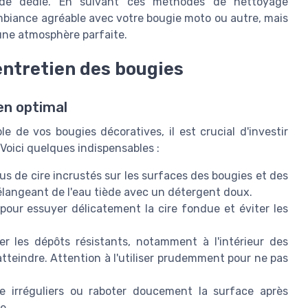
ide dédié. En suivant ces méthodes de nettoyage
biance agréable avec votre bougie moto ou autre, mais
 une atmosphère parfaite.
ntretien des bougies
en optimal
e de vos bougies décoratives, il est crucial d'investir
Voici quelques indispensables :
dus de cire incrustés sur les surfaces des bougies et des
langeant de l'eau tiède avec un détergent doux.
 pour essuyer délicatement la cire fondue et éviter les
er les dépôts résistants, notamment à l'intérieur des
atteindre. Attention à l'utiliser prudemment pour ne pas
re irréguliers ou raboter doucement la surface après
e.