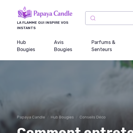
Panneau de gestion des cookies
LA FLAMME QUI INSPIRE VOS
INSTANTS
Hub
Avis
Parfums &
Bougies
Bougies
Senteurs
Papaya Candle
Hub Bougies
Conseils Déco
Comment entreten