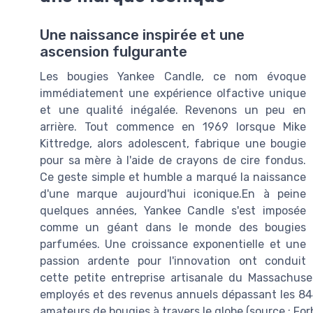
Une naissance inspirée et une
ascension fulgurante
Les bougies Yankee Candle, ce nom évoque
immédiatement une expérience olfactive unique
et une qualité inégalée. Revenons un peu en
arrière. Tout commence en 1969 lorsque Mike
Kittredge, alors adolescent, fabrique une bougie
pour sa mère à l'aide de crayons de cire fondus.
Ce geste simple et humble a marqué la naissance
d'une marque aujourd'hui iconique.En à peine
quelques années, Yankee Candle s'est imposée
comme un géant dans le monde des bougies
parfumées. Une croissance exponentielle et une
passion ardente pour l'innovation ont conduit
cette petite entreprise artisanale du Massachus
employés et des revenus annuels dépassant les 844 
amateurs de bougies à travers le globe (source : For