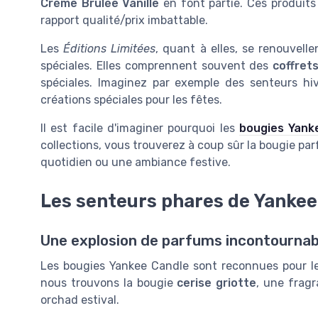
Crème Brûlée Vanille
en font partie. Ces produits 
rapport qualité/prix imbattable.
Les
Éditions Limitées
, quant à elles, se renouvell
spéciales. Elles comprennent souvent des
coffret
spéciales. Imaginez par exemple des senteurs h
créations spéciales pour les fêtes.
Il est facile d'imaginer pourquoi les
bougies Yank
collections, vous trouverez à coup sûr la bougie pa
quotidien ou une ambiance festive.
Les senteurs phares de Yankee
Une explosion de parfums incontournab
Les bougies Yankee Candle sont reconnues pour leu
nous trouvons la bougie
cerise griotte
, une frag
orchad estival.