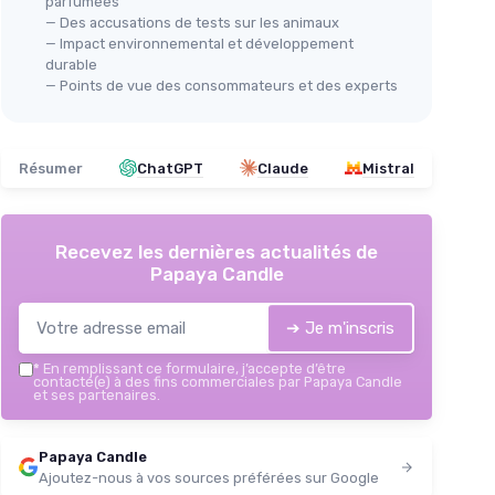
parfumées
— Des accusations de tests sur les animaux
— Impact environnemental et développement
durable
— Points de vue des consommateurs et des experts
Résumer
ChatGPT
Claude
Mistral
Recevez les dernières actualités de
Papaya Candle
➔ Je m'inscris
*
En remplissant ce formulaire, j’accepte d’être
contacté(e) à des fins commerciales par Papaya Candle
et ses partenaires.
Papaya Candle
Ajoutez-nous à vos sources préférées sur Google