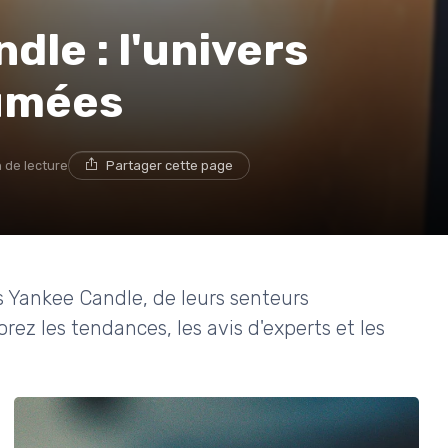
dle : l'univers
fumées
n de lecture
Partager cette page
 Yankee Candle, de leurs senteurs
rez les tendances, les avis d'experts et les