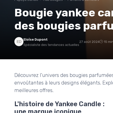
Bougie yankee can
des bougies par
Eloïse Dupont
27 août 2024
15 mi
Spécialiste des tendances actuelles
Découvrez l'univers des bougies parfumées
envoûtantes à leurs designs élégants. Explo
meilleures offres.
L'histoire de Yankee Candle :
une marque iconique